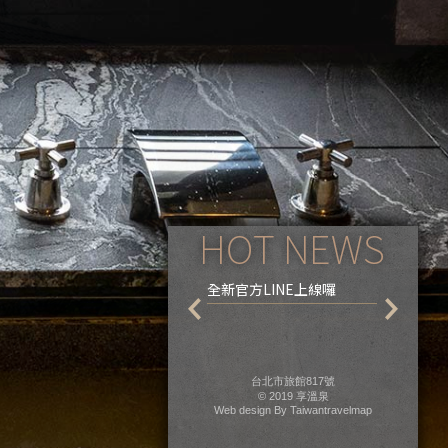
【官網限定】 享去憩投 專
全新官方LINE上線囉
【官網限定
案 $4980 ☀今夏最殺
宿 湯屋 
享溫泉住宿一泊二食×北投文
115年7月2
物館×少帥禪園×杜老爺冰品
吃到飽 ❤續住再享優惠~加碼
贈 浴衣體驗、特色披薩❤
台北市旅館817號
© 2019
享溫泉
Web design By
Taiwantravelmap