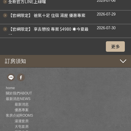
2025-07-06
全新官方LINE上線囉
2026-07-29
【官網限定】 爸氣十足 住宿 湯屋 優惠專案
2026-07-30
【官網限定】 享去憩投 專案 $4980 ☀今夏最
殺
更多
訂房須知
home
關於我們ABOUT
最新消息NEWS
最新消息
優惠專案
客房介紹ROOMS
湯瀧套房
大屯套房