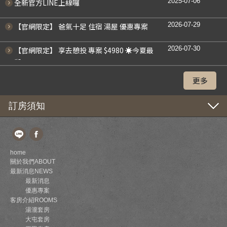
2025-07-06
全新官方LINE上線囉
2026-07-29
【官網限定】 爸氣十足 住宿 湯屋 優惠專案
2026-07-30
【官網限定】 享去憩投 專案 $4980 ☀今夏最
殺
更多
訂房須知
home
關於我們ABOUT
最新消息NEWS
最新消息
優惠專案
客房介紹ROOMS
湯瀧套房
大屯套房